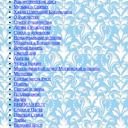
Рождественский пост
Музыка о Святых
Хвала Пресвятой Богородице
О Рождестве
Стихи духовенства
Детям о Рождестве
Стихи о духовном
Невыдуманные истории
Молитвы к Богородице
Вечная память
Святой дня
Ангелы
Чудеса Божии
Миссионерский отдел Московской епархии
Молитвы
Святые места Руси
Притчи
Святые и звери
Поздравляем!
Видео
ВНИМАНИЕ!!!
Стихи о Пасхе
Царская Семья
Требы
Великий Пост