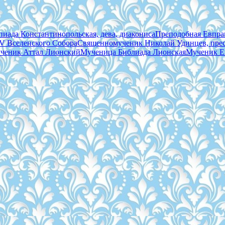
иада Константинопольская, дева, диакониса
Преподобная Евпрак
V Вселенского Собора
Священномученик Николай Удинцев, пре
ченик Аттал Лионский
Мученица Библиада Лионская
Мученик Е