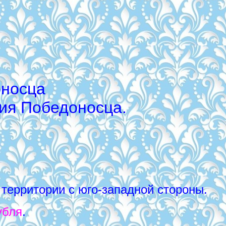
оносца
гия Победоносца.
территории с юго-западной стороны.
убля
.