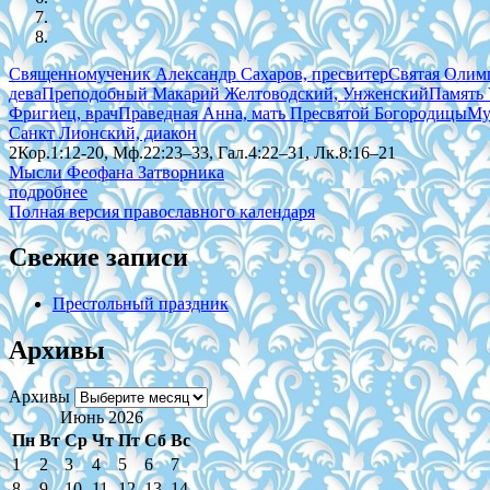
Священномученик Александр Сахаров, пресвитер
Святая Олимп
дева
Преподобный Макарий Желтоводский, Унженский
Память 
Фригиец, врач
Праведная Анна, мать Пресвятой Богородицы
Му
Санкт Лионский, диакон
2Кор.1:12-20, Мф.22:23–33, Гал.4:22–31, Лк.8:16–21
Мысли Феофана Затворника
подробнее
Полная версия православного календаря
Свежие записи
Престольный праздник
Архивы
Архивы
Июнь 2026
Пн
Вт
Ср
Чт
Пт
Сб
Вс
1
2
3
4
5
6
7
8
9
10
11
12
13
14