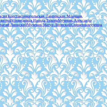
сия Константинопольская, Тавеннская, Младшая,
свитер
Исповедница Ираида Тихова
Мученик Александр
пагаф Лионский
Мученик Матур Лионский
Священномученик