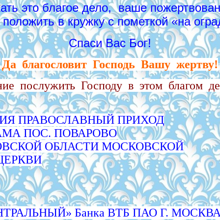
ать это благое дело, ваше пожертвова
 положить в кружку с пометкой «на огра
Спаси Вас Бог!
Да благословит Господь Вашу жертву!
ние послужить Господу в этом благом де
ЦИЯ ПРАВОСЛАВНЫЙ ПРИХОД
МА ПОС. ПОВАРОВО
ОВСКОЙ ОБЛАСТИ МОСКОВСКОЙ
ЦЕРКВИ
ЕНТРАЛЬНЫЙ» Банка ВТБ ПАО Г. МОСКВ