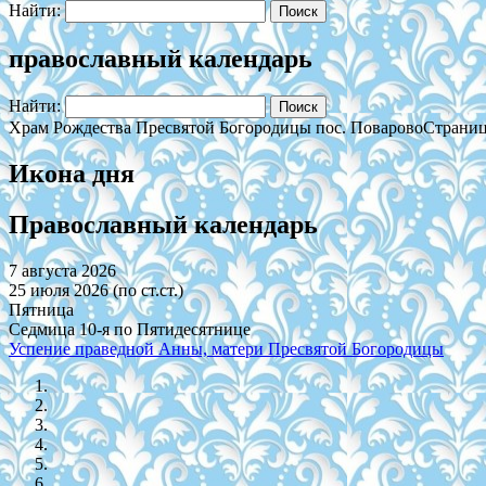
Найти:
православный календарь
Найти:
Храм Рождества Пресвятой Богородицы пос. Поварово
Страниц
Икона дня
Православный календарь
7 августа 2026
25 июля 2026 (по ст.ст.)
Пятница
Седмица 10-я по Пятидесятнице
Успение праведной Анны, матери Пресвятой Богородицы