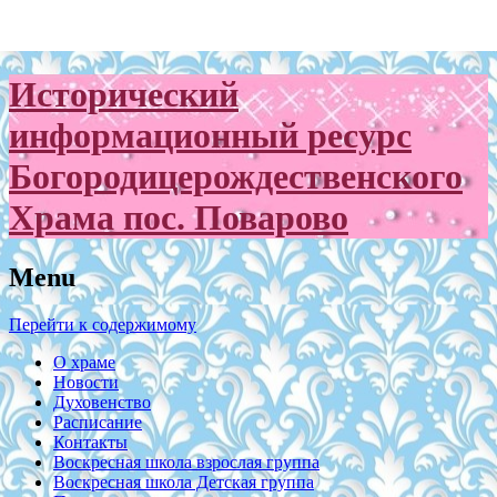
Исторический
информационный ресурс
Богородицерождественского
Храма пос. Поварово
Menu
Перейти к содержимому
О храме
Новости
Духовенство
Расписание
Контакты
Воскресная школа взрослая группа
Воскресная школа Детская группа