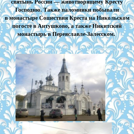
святынь России — животворящему Кресту
Господню. Также паломники побывали
в монастыре Сошествия Креста на Никольском
погосте в Антушково, а также Никитский
монастырь в Переяславле-Залесском.