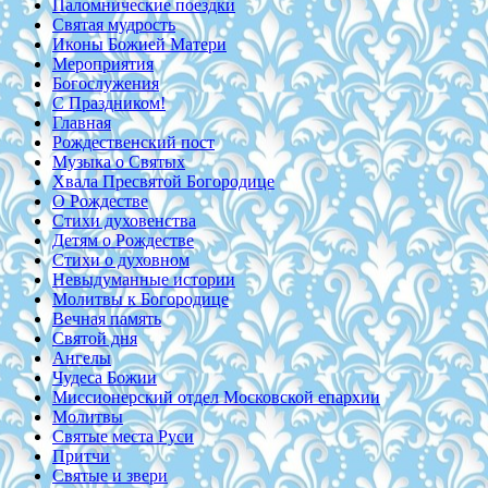
Паломнические поездки
Святая мудрость
Иконы Божией Матери
Мероприятия
Богослужения
С Праздником!
Главная
Рождественский пост
Музыка о Святых
Хвала Пресвятой Богородице
О Рождестве
Стихи духовенства
Детям о Рождестве
Стихи о духовном
Невыдуманные истории
Молитвы к Богородице
Вечная память
Святой дня
Ангелы
Чудеса Божии
Миссионерский отдел Московской епархии
Молитвы
Святые места Руси
Притчи
Святые и звери