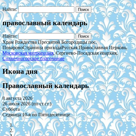
Найти:
православный календарь
Найти:
Храм Рождества Пресвятой Богородицы пос.
Поварово
Страница прихода
Русская Православная Церковь,
Московская митрополия
, Сергиево-Посадская епархия,
Солнечногорское благочиние
Икона дня
Православный календарь
8 августа 2026
26 июля 2026 (по ст.ст.)
Суббота
Седмица 10-я по Пятидесятнице