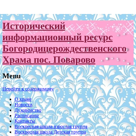
Исторический
информационный ресурс
Богородицерождественского
Храма пос. Поварово
Menu
Перейти к содержимому
О храме
Новости
Духовенство
Расписание
Контакты
Воскресная школа взрослая группа
Воскресная школа Детская группа