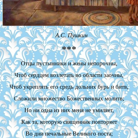
А.С. Пушкин
***
Отцы пустынники и жены непорочны,
Чтоб сердцем возлетать во области заочны,
Чтоб укреплять его средь дольних бурь и битв,
Сложили множество Божественных молитв;
Но ни одна из них меня не умиляет,
Как та, которую священник повторяет
Во дни печальные Великого поста;