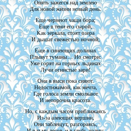
Опять зажегся над землею
Для новой жизни новый день.
Еще чернеют чащи бора;
Еще в тени его сырой,
Как зеркала, стоят озера
И дышат свежестью ночной;
Еще в синеющих долинах
Плывут туманы… Но смотри:
Уже горят на горных льдинах
Лучи огнистые зари!
Они в выси пока сияют.
Недостижимой, как мечта,
Где голоса земли смолкают
И непорочна красота.
Но, с каждым часом приближаясь
Из-за алеющих вершин,
Они заблещут, разгораясь,
И в тьму лесов, и в глубь долин;