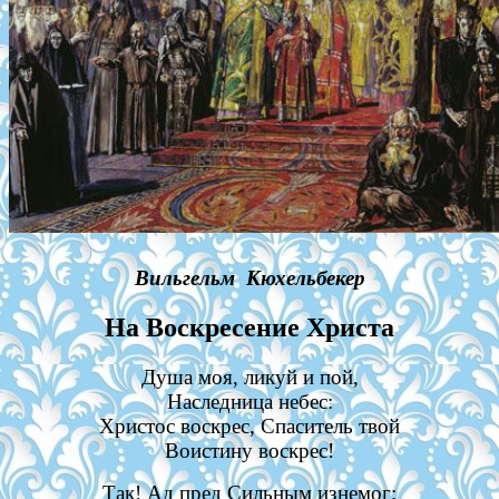
Вильгельм Кюхельбекер
На Воскресение Христа
Душа моя, ликуй и пой,
Наследница небес:
Христос воскрес, Спаситель твой
Воистину воскрес!
Так! Ад пред Сильным изнемог: