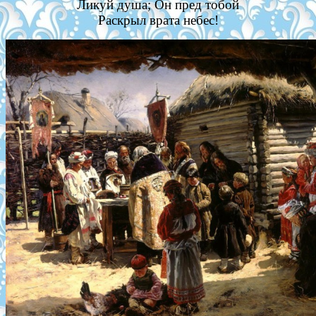
Ликуй душа; Он пред тобой
Раскрыл врата небес!