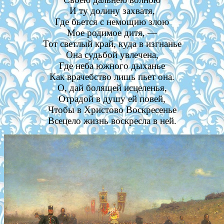
И ту долину захватя,
Где бьется с немощию злою
Мое родимое дитя, —
Тот светлый край, куда в изгнанье
Она судьбой увлечена,
Где неба южного дыханье
Как врачебство лишь пьет она.
О, дай болящей исцеленья,
Отрадой в душу ей повей,
Чтобы в Христово Воскресенье
Всецело жизнь воскресла в ней.