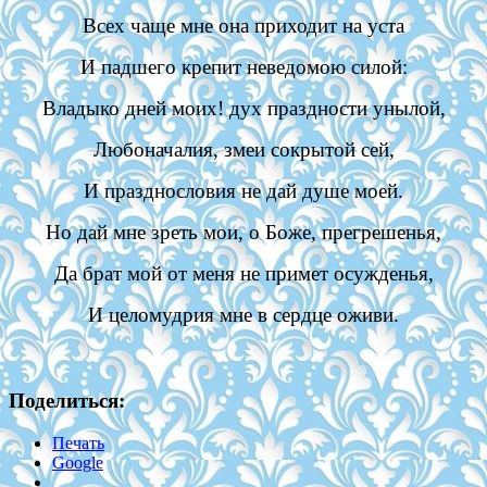
Всех чаще мне она приходит на уста
И падшего крепит неведомою силой:
Владыко дней моих! дух праздности унылой,
Любоначалия, змеи сокрытой сей,
И празднословия не дай душе моей.
Но дай мне зреть мои, о Боже, прегрешенья,
Да брат мой от меня не примет осужденья,
И целомудрия мне в сердце оживи.
Поделиться:
Печать
Google