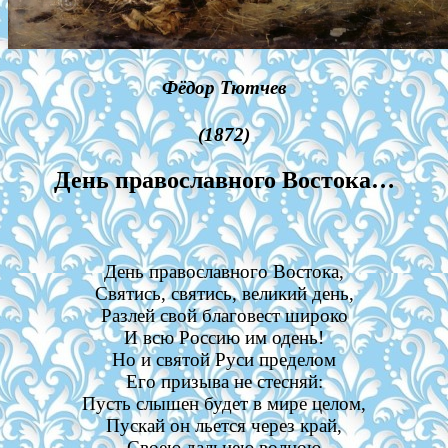
Фёдор Тютчев
(1872)
День православного Востока…
День православного Востока,
Святись, святись, великий день,
Разлей свой благовест широко
И всю Россию им одень!
Но и святой Руси пределом
Его призыва не стесняй:
Пусть слышен будет в мире целом,
Пускай он льется через край,
Своею дальнею волною