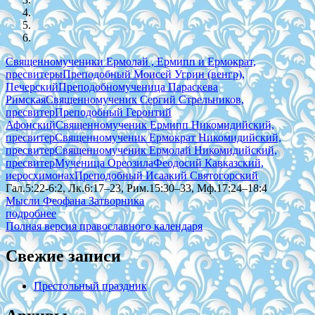
Священномученики Ермолай , Ермипп и Ермократ,
пресвитеры
Преподобный Моисей Угрин (венгр),
Печерский
Преподобномученица Параскева
Римская
Священномученик Сергий Стрельников,
пресвитер
Преподобный Геронтий
Афонский
Священномученик Ермипп Никомидийский,
пресвитер
Священномученик Ермократ Никомидийский,
пресвитер
Священномученик Ермолай Никомидийский,
пресвитер
Мученица Ореозила
Феодосий Кавказский,
иеросхимонах
Преподобный Исаакий Святогорский
Гал.5:22-6:2, Лк.6:17–23, Рим.15:30–33, Мф.17:24–18:4
Мысли Феофана Затворника
подробнее
Полная версия православного календаря
Свежие записи
Престольный праздник