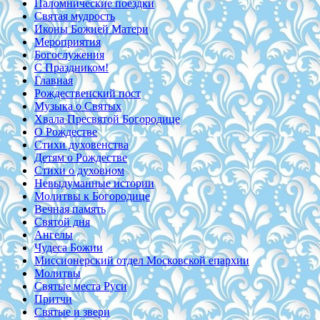
Паломнические поездки
Святая мудрость
Иконы Божией Матери
Мероприятия
Богослужения
С Праздником!
Главная
Рождественский пост
Музыка о Святых
Хвала Пресвятой Богородице
О Рождестве
Стихи духовенства
Детям о Рождестве
Стихи о духовном
Невыдуманные истории
Молитвы к Богородице
Вечная память
Святой дня
Ангелы
Чудеса Божии
Миссионерский отдел Московской епархии
Молитвы
Святые места Руси
Притчи
Святые и звери