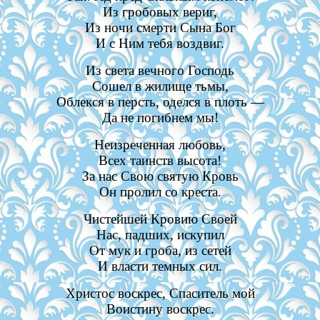
Из гробовых вериг,
Из ночи смерти Сына Бог
И с Ним тебя воздвиг.
Из света вечного Господь
Сошел в жилище тьмы,
Облекся в персть, оделся в плоть —
Да не погибнем мы!
Неизреченная любовь,
Всех таинств высота!
За нас Свою святую Кровь
Он пролил со креста.
Чистейшей Кровию Своей
Нас, падших, искупил
От мук и гроба, из сетей
И власти темных сил.
Христос воскрес, Спаситель мой
Воистину воскрес.