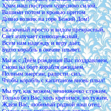
Храм наш построен чудесною силой,
Вашими потом и кровью притом
Дивно возник на горе Божий Дом!
Сказочный просто и видом прекрасный,
Свет излучает сияюще-ясный,
Всем нам надежду и веру даёт,
Будто корабль в океане плывет.
Мы ж с Днём рождения Вас поздравляем,
Снова на борт корабля ожидаем,
Полным энергии, радости, сил,
Чтобы корабль с капитаном вновь плыл!
Мы тут, как можем, немножечко служим,
Только без Вас, хоть крепимся, но тужим,
Ждём Вас, любимый родной наш отец,
Силою всех прихожанских сердец.