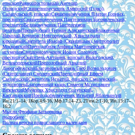
епископ
Равноапостольный Ангеляр
Охридский
Священномученик Амвросий (Гудко),
Сарапульский, епископ
Священномученик Платон Горных,
пресвитер
Священномученик Пантелеимон Богоявленский,
пресвитер
Великомученик Пантелеимон
целитель
Преподобный Герман Аляскинский
Блаженный
Николай Кочанов, Новгородский, Христа ради
юродивый
Святитель Иоасаф (Скрипицын), митрополит
Московский
Преподобная Анфиса Мантинейская,
игумения
Священномученик Иоанн Соловьев,
пресвитер
Святитель Антоний, епископ Вологодский,
Великопермский
Преподобный Аркадий
Дорогобужский
Благоверный князь Глеб Всеволодович
(Святославич) Смоленский
Преподобный Ефрем
Смоленский
Святитель Игнатий, епископ Смоленский,
чудотворец
Благоверный князь Симеон Мстиславич
Вяземский
Мученик Христодул Солунский,
Кассандрский
Преподобномученик Игнатий Яблочинсий
Ин.21:1–14, 1Кор.4:9-16, Мф.17:14–23, 2Тим.2:1-10, Ин.15:17–
16:2
Мысли Феофана Затворника
подробнее
Полная версия православного календаря