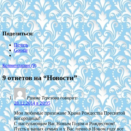
Поделиться:
Печать
Google
Комментарии (9)
9 ответов на “
Новости
”
Римма Терехова
говорит:
28.12.2014 в 20:05
Мои любимые прихожане Храма Рождества Пресвятой
Богородицы!
С наступающим Вас Новым Годом и Рождеством!
Пусть в ваших семьях и у Вас лично в Новом году все