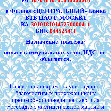
Р/с
40703810702030000014
в Филиал «ЦЕНТРАЛЬНЫЙ» Банка
ВТБ ПАО Г. МОСКВА
К/с
30101810145250000411
БИК
044525411
Назначение платежа:
оплату коммунальных услуг, НДС не
облагается.
1 августа наш храм получил в дар от
благочестивых прихожан икону
преподобноисповедника Гавриила
Ургебадзе с частицей святой мантии и