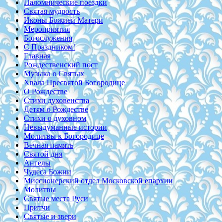
Паломнические поездки
Святая мудрость
Иконы Божией Матери
Мероприятия
Богослужения
С Праздником!
Главная
Рождественский пост
Музыка о Святых
Хвала Пресвятой Богородице
О Рождестве
Стихи духовенства
Детям о Рождестве
Стихи о духовном
Невыдуманные истории
Молитвы к Богородице
Вечная память
Святой дня
Ангелы
Чудеса Божии
Миссионерский отдел Московской епархии
Молитвы
Святые места Руси
Притчи
Святые и звери