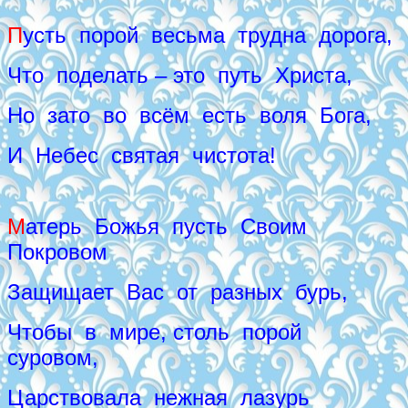
П
усть порой весьма трудна дорога,
Что поделать – это путь Христа,
Но зато во всём есть воля Бога,
И Небес святая чистота!
М
атерь Божья пусть Своим
Покровом
Защищает Вас от разных бурь,
Чтобы в мире, столь порой
суровом,
Царствовала нежная лазурь