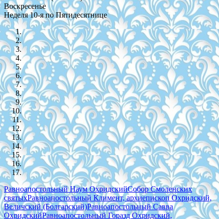
Воскресенье
Неделя 10-я по Пятидесятнице
Равноапостольный Наум Охридский
Собор Смоленских
святых
Равноапостольный Климент, архиепископ Охридский,
Величский (Болгарский)
Равноапостольный Савва
Охридский
Равноапостольный Горазд Охридский,