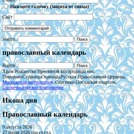
Нажмите галочку (защита от спама)
Сайт
Найти:
православный календарь
Найти:
Храм Рождества Пресвятой Богородицы пос.
Поварово
Страница прихода
Русская Православная Церковь,
Московская митрополия
, Сергиево-Посадская епархия,
Солнечногорское благочиние
Икона дня
Православный календарь
9 августа 2026
27 июля 2026 (по ст.ст.)