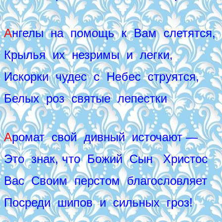
А
нгелы на помощь к Вам слетятся,
Крылья их незримы и легки,
Искорки чудес с Небес струятся,
Белых роз святые лепестки
А
ромат свой дивный источают —
Это знак, что Божий Сын Христос
Вас Своим перстом благословляет
Посреди шипов и сильных гроз!