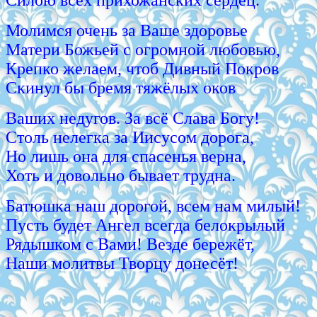
Молимся очень за Ваше здоровье
Матери Божьей с огромной любовью,
Крепко желаем, чтоб Дивный Покров
Скинул бы бремя тяжёлых оков
Ваших недугов. За всё Слава Богу!
Столь нелегка за Иисусом дорога,
Но лишь она для спасенья верна,
Хоть и довольно бывает трудна.
Батюшка наш дорогой, всем нам милый!
Пусть будет Ангел всегда белокрылый
Рядышком с Вами! Везде бережёт,
Наши молитвы Творцу донесёт!