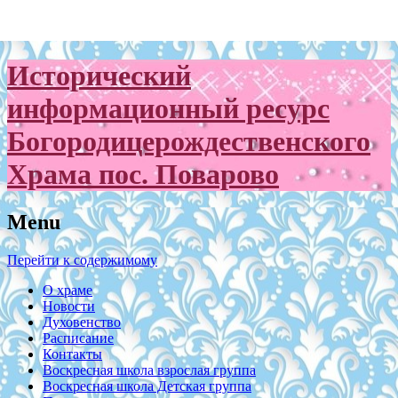
Исторический
информационный ресурс
Богородицерождественского
Храма пос. Поварово
Menu
Перейти к содержимому
О храме
Новости
Духовенство
Расписание
Контакты
Воскресная школа взрослая группа
Воскресная школа Детская группа