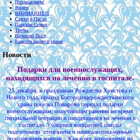
Поздравляем!
Видео
ВНИМАНИЕ!!!
Стихи о Пасхе
Царская Семья
Требы
Великий Пост
Красота нашего храма
Новости
Подарки для военнослужащих,
находящихся на лечении в госпитале.
25 декабря, к праздникам Рождества Христова и
Нового года, приход Богородицерождественского
храма поселка Поварово передал подарки
военнослужащим, получившим ранения во время
специальной операции и находящимся на лечении в
госпитале. Учащиеся воскресной школы
подготовили стенгазеты и написали письменные
поздравления воинам. Каждому, находящему на