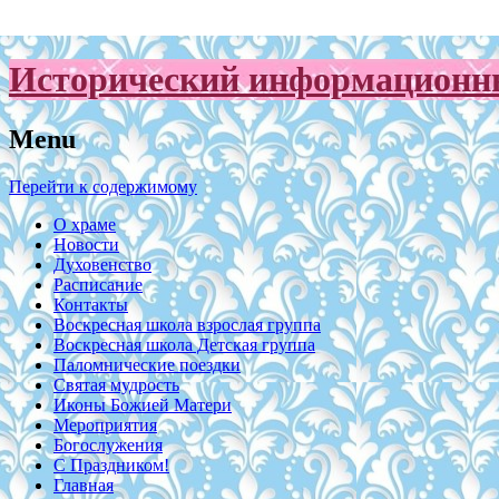
Исторический информационны
Menu
Перейти к содержимому
О храме
Новости
Духовенство
Расписание
Контакты
Воскресная школа взрослая группа
Воскресная школа Детская группа
Паломнические поездки
Святая мудрость
Иконы Божией Матери
Мероприятия
Богослужения
С Праздником!
Главная