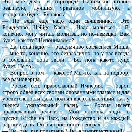
Это мое дело. Я торгпред! Парижские штаны
реализую, лучших уркаганов мобилизую, а
угощение будет! Ручаюсь!
— Но ведь еще надо один священник… Это
Рождество, Heilige Nacht… Надо молиться… Я,
конечно, могу читать молитвы, но по-немецки. Вам
будет, как это? Непонимаемо?
— Да, попа надо, — раздумчиво согласился Миша,
— мне-то, конечно, это безразлично, но у нас всегда
в сочельник попа звали… Без попа как-то куцо
будет. Не то!..
— Вопрос в том — какого? Мы-то, как на подбор,
все разноверцы.
— Россия есть православный Империя, — барон
строго обвел всех своими оловянными глазами и для
убедительности даже поднял вверх высохший, как у
скелета, указательный палец, — Россия имеет
православный религион. Мой батюшка ходил в
русски Kirche на Пасх, на Рождество и на каждый
царский день. Он был российски генерал!
— Ты, пан, как полагаешь? Ты, адамант истинный?