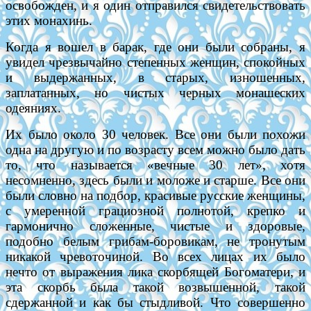
освобожден, и я один отправился свидетельствовать
этих монахинь.
Когда я вошел в барак, где они были собраны, я
увидел чрезвычайно степенных женщин, спокойных
и выдержанных, в старых, изношенных,
заплатанных, но чистых черных монашеских
одеяниях.
Их было около 30 человек. Все они были похожи
одна на другую и по возрасту всем можно было дать
то, что называется «вечные 30 лет», хотя
несомненно, здесь были и моложе и старше. Все они
были словно на подбор, красивые русские женщины,
с умеренной грациозной полнотой, крепко и
гармонично сложенные, чистые и здоровые,
подобно белым грибам-боровикам, не тронутым
никакой чревоточиной. Во всех лицах их было
нечто от выражения лика скорбящей Богоматери, и
эта скорбь была такой возвышенной, такой
сдержанной и как бы стыдливой. Что совершенно