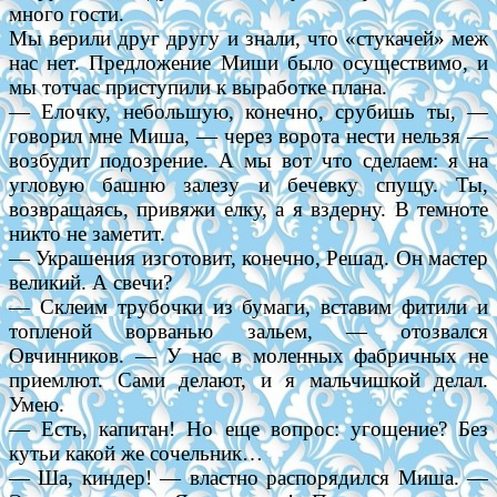
много гости.
Мы верили друг другу и знали, что «стукачей» меж
нас нет. Предложение Миши было осуществимо, и
мы тотчас приступили к выработке плана.
— Елочку, небольшую, конечно, срубишь ты, —
говорил мне Миша, — через ворота нести нельзя —
возбудит подозрение. А мы вот что сделаем: я на
угловую башню залезу и бечевку спущу. Ты,
возвращаясь, привяжи елку, а я вздерну. В темноте
никто не заметит.
— Украшения изготовит, конечно, Решад. Он мастер
великий. А свечи?
— Склеим трубочки из бумаги, вставим фитили и
топленой ворванью зальем, — отозвался
Овчинников. — У нас в моленных фабричных не
приемлют. Сами делают, и я мальчишкой делал.
Умею.
— Есть, капитан! Но еще вопрос: угощение? Без
кутьи какой же сочельник…
— Ша, киндер! — властно распорядился Миша. —