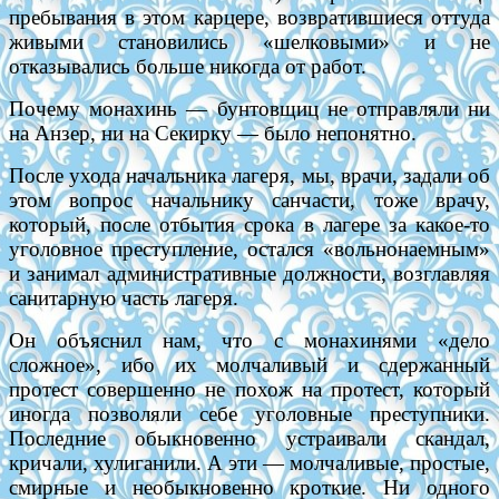
пребывания в этом карцере, возвратившиеся оттуда
живыми становились «шелковыми» и не
отказывались больше никогда от работ.
Почему монахинь — бунтовщиц не отправляли ни
на Анзер, ни на Секирку — было непонятно.
После ухода начальника лагеря, мы, врачи, задали об
этом вопрос начальнику санчасти, тоже врачу,
который, после отбытия срока в лагере за какое-то
уголовное преступление, остался «вольнонаемным»
и занимал административные должности, возглавляя
санитарную часть лагеря.
Он объяснил нам, что с монахинями «дело
сложное», ибо их молчаливый и сдержанный
протест совершенно не похож на протест, который
иногда позволяли себе уголовные преступники.
Последние обыкновенно устраивали скандал,
кричали, хулиганили. А эти — молчаливые, простые,
смирные и необыкновенно кроткие. Ни одного