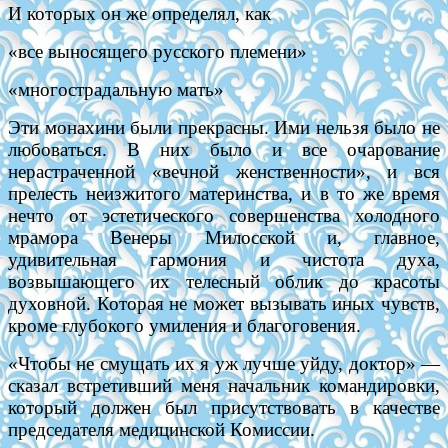
И которых он же определял, как
«все выносящего русского племени»
«многострадальную мать»
Эти монахини были прекрасны. Ими нельзя было не
любоваться. В них было и все очарование
нерастраченной «вечной женственности», и вся
прелесть неизжитого материнства, и в то же время
нечто от эстетического совершенства холодного
мрамора Венеры Милосской и, главное,
удивительная гармония и чистота духа,
возвышающего их телесный облик до красоты
духовной. Которая не может вызывать иных чувств,
кроме глубокого умиления и благоговения.
«Чтобы не смущать их я уж лучше уйду, доктор» —
сказал встретивший меня начальник командировки,
который должен был присутствовать в качестве
председателя медицинской Комиссии.