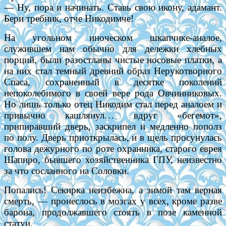
— Ну, пора и начинать. Ставь свою икону, адамант.
Бери требник, отче Никодимче!
На угольном иноческом шкапчике-аналое,
служившем нам обычно для дележки хлебных
порций, были разостланы чистые носовые платки, а
на них стал темный древний образ Нерукотворного
Спаса, сохраненный в десятке поколений
непоколебимого в своей вере рода Овчинниковых.
Но лишь только отец Никодим стал перед аналоем и
привычно кашлянул… вдруг «бегемот»,
припиравший дверь, заскрипел и медленно пополз
по полу. Дверь приоткрылась, и в щель просунулась
голова дежурного по роте охранника, старого еврея
Шапиро, бывшего хозяйственника ГПУ, неизвестно
за что сосланного на Соловки.
Попались! Секирка неизбежна, а зимой там верная
смерть, — пронеслось в мозгах у всех, кроме разве
барона, продолжавшего стоять в позе каменной
статуи.