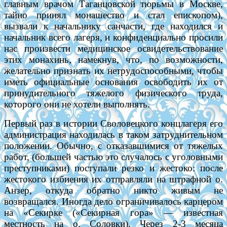
главным врачом Таганцовской тюрьмы в Москве,
тайно принял монашество и стал епископом),
вызвали к начальнику санчасти, где находился и
начальник всего лагеря, и конфиденциально просили
нас произвести медицинское освидетельствование
этих монахинь, намекнув, что, по возможности,
желательно признать их нетрудоспособными, чтобы
иметь официальные основания освободить их от
принудительного тяжелого физического труда,
которого они не хотели выполнять.
Первый раз в истории Своловецкого концлагеря его
администрация находилась в таком затруднительном
положении. Обычно, с отказавшимися от тяжелых
работ, (большей частью это случалось с уголовными
преступниками) поступали резко и жестоко: после
жестокого избиения их отправляли на штрафной о.
Анзер, откуда обратно никто живым не
возвращался. Иногда дело ограничивалось карцером
на «Секирке («Секирная гора» — известная
местность на о. Соловки). Через 2-3 месяца