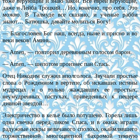
тоже верующий и знаю закон. Все евреи верующие,
даже и Лейба Троцкий… Но, конечно, про себя. Это
можно. В Талмуде все сказано, и ученые рабби
знают… Батюшка, давайте молиться Богу!
— Благословен Бог наш, всегда, ныне и присно и во
веки веков! Аминь.
— Amen, — повторил деревянным голосом барон.
— Amen, — шепотом произнес пан Стась.
Отец Никодим служил вполголоса. Звучали простые
слова о Рожденном в вертепе, об искавших истины
мудрецах и о только жаждавших ее простых,
неумудренных пастухах, приведенных к пещере
дивной звездой…
Электричество в келье было потушено. Горела лишь
одна свечка перед ликом Спаса, и в окнах играли
радужные искры величавого сполоха, окаймлявшего
торжественной многоцветной бахромой темную