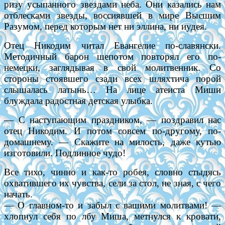
ризу усыпанного звездами неба. Они казались нам
отблесками звезды, воссиявшей в мире Высшим
Разумом, перед которым нет ни эллина, ни иудея.
Отец Никодим читал Евангелие по-славянски.
Методичный барон шепотом повторял его по-
немецки, заглядывая в свой молитвенник. Со
стороны стоявшего сзади всех шляхтича порой
слышалась латынь… На лице атеиста Миши
блуждала радостная детская улыбка.
— С наступающим праздником, — поздравил нас
отец Никодим. И потом совсем по-другому, по-
домашнему. — Скажите на милость, даже кутью
изготовили. Подлинное чудо!
Все тихо, чинно и как-то робея, словно стыдясь
охватившего их чувства, сели за стол, не зная, с чего
начать.
— О главном-то и забыл с вашими молитвами! —
хлопнул себя по лбу Миша, метнулся к кровати,