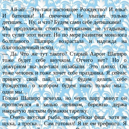
— Ай-ай!.. Это-таки настоящее Рождество! И елка!
И батюшка! И свечечки! Не хватает только
детишек… Ну, и что? Будем сами себе детишками!
Мы продолжали стоять истуканами, не угадывая,
что сулит этот визит. Но по мере развития монолога
болтливого Шапиро возрастала и надежда на
благополучный исход.
— Да. Что же тут такого? Старый Аарон Шапиро
тоже будет себе внучком. Отчего нет? Но о
дежурном вы все-таки позабыли. Это плохо. Он
тоже человек и тоже хочет себе праздника. Я сейчас
принесу свой пай, и мы будем делать себе
Рождество, о котором будем знать только мы…
одни мы…
Голова Шапиро исчезла, но через пару минут он
протиснулся в келью целиком, бережно держа
накрытую листком бумажки тарелку.
— Очень вкусная рыба, по-еврейски фиш, хотя не
щука, а треска… Сам готовил! Я не ем трефного. Я