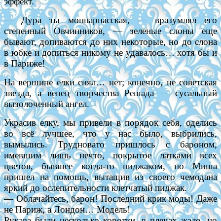
эффект.
— Дура ты монпарнасская, — вразумлял его
степенный Овчинников, — зеленые слоны еще
бывают, допиваются до них некоторые, но до слона
в юбке и допиться никому не удавалось… хотя бы и
в Париже!
На вершине елки сиял… нет; конечно, не советская
звезда, а венец творчества Решада — сусальный
вызолоченный ангел.
Украсив елку, мы привели в порядок себя, оделись
во всё лучшее, что у нас было, выбрились,
вымылись. Трудновато пришлось с бароном,
имевшим лишь нечто, покрытое латками всех
цветов, бывшее когда-то пиджаком, но Миша
пришел на помощь, вытащив из своего чемодана
яркий до ослепительности клетчатый пиджак.
— Облачайтесь, барон! Последний крик моды! Даже
не Париж, а Лондон… Модель!
Рукава были несколько коротки, в плечах жало, но