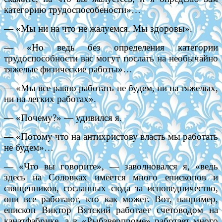
категорию трудоспособености»…
— «Мы ни на что не жалуемся. Мы здоровы».
— «Но ведь без определения категории
трудоспособности вас могут послать на необычайно
тяжелые физические работы»…
— «Мы все равно работать не будем, ни на тяжелых,
ни на легких работах».
— «Почему?» — удивился я.
— «Потому что на антихристову власть мы работать
не будем»…
— «Что вы говорите», — заволновался я, «ведь
здесь на Соловках имеется много епископов и
священников, сосланных сюда за исповедничество,
они все работают, кто как может. Вот, например,
епископ Виктор Вятский работает счетоводом на
канатфабрике, а в «Рыбзверпроме» работает много