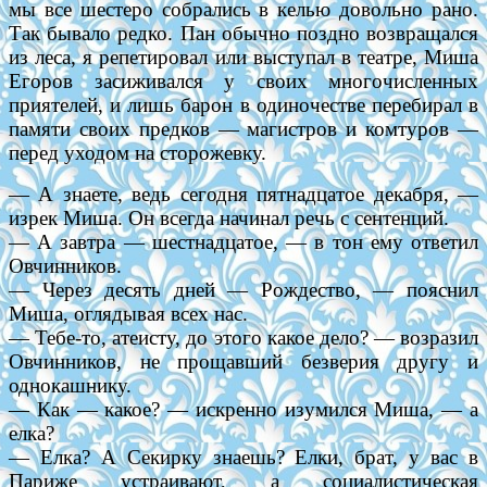
мы все шестеро собрались в келью довольно рано.
Так бывало редко. Пан обычно поздно возвращался
из леса, я репетировал или выступал в театре, Миша
Егоров засиживался у своих многочисленных
приятелей, и лишь барон в одиночестве перебирал в
памяти своих предков — магистров и комтуров —
перед уходом на сторожевку.
— А знаете, ведь сегодня пятнадцатое декабря, —
изрек Миша. Он всегда начинал речь с сентенций.
— А завтра — шестнадцатое, — в тон ему ответил
Овчинников.
— Через десять дней — Рождество, — пояснил
Миша, оглядывая всех нас.
— Тебе-то, атеисту, до этого какое дело? — возразил
Овчинников, не прощавший безверия другу и
однокашнику.
— Как — какое? — искренно изумился Миша, — а
елка?
— Елка? А Секирку знаешь? Елки, брат, у вас в
Париже устраивают, а социалистическая