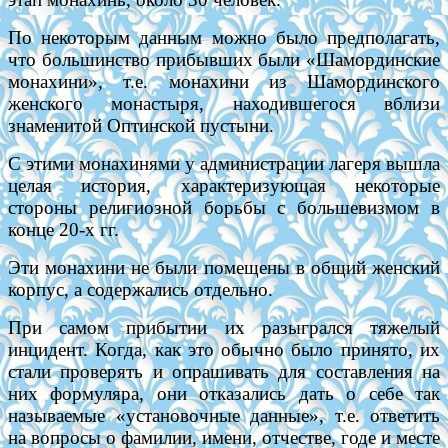
По некоторым данным можно было предполагать,
что большинство прибывших были «Шамординские
монахини», т.е. монахини из Шамординского
женского монастыря, находившегося вблизи
знаменитой Оптинской пустыни.
С этими монахинями у администрации лагеря вышла
целая история, характеризующая некоторые
стороны религиозной борьбы с большевизмом в
конце 20-х гг.
Эти монахини не были помещены в общий женский
корпус, а содержались отдельно.
При самом прибытии их разыгрался тяжелый
инцидент. Когда, как это обычно было принято, их
стали проверять и опрашивать для составления на
них формуляра, они отказались дать о себе так
называемые «установочные данные», т.е. ответить
на вопросы о фамилии, имени, отчестве, годе и месте