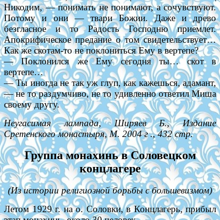
Никодим, — понимать не понимают, а сочувствуют.
Потому и они — твари Божии. Даже и древо
безгласное и то Радость Господню приемлет.
Апокрифическое предание о том свидетельствует…
Как же скотам-то не поклониться Ему в вертепе?
— Поклонился же Ему сегодня ты… скот в
вертепе…
— Ты иногда не так уж глуп, как кажешься, адамант,
— не то раздумчиво, не то удивленно ответил Миша
своему другу.
Неугасимая лампада, Ширяев Б., Издание
Сретенского монастыря, М. 2004 г ., 432 стр.
Группа монахинь в Соловецком
концлагере
(Из истории религиозной борьбы с большевизмом)
Летом 1929 г. на о. Соловки, в Концлагерь, прибыл
этап монахинь, около 30 человек.