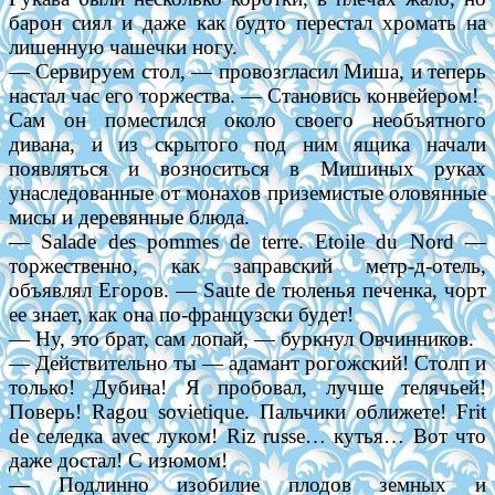
барон сиял и даже как будто перестал хромать на
лишенную чашечки ногу.
— Сервируем стол, — провозгласил Миша, и теперь
настал час его торжества. — Становись конвейером!
Сам он поместился около своего необъятного
дивана, и из скрытого под ним ящика начали
появляться и возноситься в Мишиных руках
унаследованные от монахов приземистые оловянные
мисы и деревянные блюда.
— Salade des pommes de terre. Etoile du Nord —
торжественно, как заправский метр-д-отель,
объявлял Егоров. — Saute de тюленья печенка, чорт
ее знает, как она по-французски будет!
— Ну, это брат, сам лопай, — буркнул Овчинников.
— Действительно ты — адамант рогожский! Столп и
только! Дубина! Я пробовал, лучше телячьей!
Поверь! Ragou sovietique. Пальчики оближете! Frit
de селедка avec луком! Riz russe… кутья… Вот что
даже достал! С изюмом!
— Подлинно изобилие плодов земных и