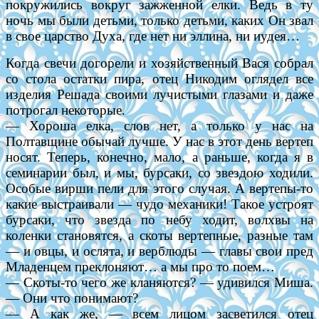
покружились вокруг зажженной елки. Ведь в ту
ночь мы были детьми, только детьми, каких Он звал
в свое царство Духа, где нет ни эллина, ни иудея…
Когда свечи догорели и хозяйственный Вася собрал
со стола остатки пира, отец Никодим оглядел все
изделия Решада своими лучистыми глазами и даже
потрогал некоторые.
— Хороша елка, слов нет, а только у нас на
Полтавщине обычай лучше. У нас в этот день вертеп
носят. Теперь, конечно, мало, а раньше, когда я в
семинарии был, и мы, бурсаки, со звездою ходили.
Особые вирши пели для этого случая. А вертепы-то
какие выстраивали — чудо механики! Такое устроят
бурсаки, что звезда по небу ходит, волхвы на
коленки становятся, а скоты вертепные, разные там
— и овцы, и ослята, и верблюды — главы свои пред
Младенцем преклоняют… а мы про то поем…
— Скоты-то чего же кланяются? — удивился Миша.
— Они что понимают?
— А как же, — всем лицом засветился отец