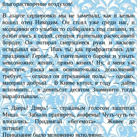
благорастворение воздухов!
В азарте сервировки мы не заметили, как в келью
вошел отец Никодим. Он стоял уже среди нас, и
морщинки его улыбки то собирались под глазами, то
разбегались к седой, сегодня тщательно расчесанной
бороде. Он потирал смерзшиеся руки и ласково
оглядывал нас. — Ишь ты, как прифрантились для
праздника! Герои!.. А сиятельного барона и узнать
невозможно: жених, прямо жених! Ну, а меня уж
простите, ряска моя основательных дополнений
требует, — оглядел он отрезанные полы, — однако,
материал добрый… В Киеве купил, в году — дайте
вспомнить… в девятьсот десятом Знаменито тогда
вырабатывали…
— Дверь! Дверь! — страшным голосом зашептал
Миша. — Забыли припереть, анафемы! Чуть-чуть не
влопались. Придвигай «бегемота»… Живее да
потише!
Приказание было мгновенно исполнено.