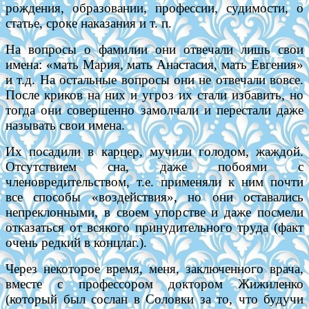
рождения, образовании, профессии, судимости, о
статье, сроке наказания и т. п.
На вопросы о фамилии они отвечали лишь свои
имена: «мать Мария, мать Анастасия, мать Евгения»
и т.д. На остальные вопросы они не отвечали вовсе.
После криков на них и угроз их стали избавить, но
тогда они совершенно замолчали и перестали даже
называть свои имена.
Их посадили в карцер, мучили голодом, жаждой.
Отсутствием сна, даже побоями с
членовредительством, т.е. применяли к ним почти
все способы «воздействия», но они оставались
непреклонными, в своем упорстве и даже посмели
отказаться от всякого принудительного труда (факт
очень редкий в концлаг.).
Через некоторое время, меня, заключенного врача,
вместе с профессором доктором
Жижиленко
(который был сослан в Соловки за то, что будучи