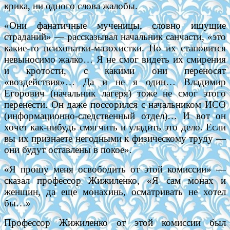
крика, ни одного слова жалобы.
«Они фанатичные мученицы, словно ищущие
страданий» — рассказывал начальник санчасти, «это
какие-то психопатки-мазохистки. Но их становится
невыносимо жалко… Я не смог видеть их смирения
и кротости, с какими они переносят
«воздействия»… Да и не я один… Владимир
Егорович (начальник лагеря) тоже не смог этого
перенести. Он даже поссорился с начальником ИСО
(информационно-следственный отдел)… И вот он
хочет как-нибудь смягчить и уладить это дело. Если
вы их признаете негодными к физическому труду —
они будут оставлены в покое».
«Я прошу меня освободить от этой комиссии» —
сказал профессор Жижиленко, «Я сам монах и
женщин, да еще монахинь, осматривать не хотел
бы…»
Профессор Жижиленко от этой комиссии был