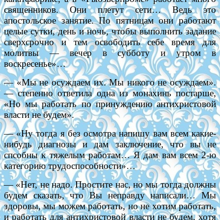
священников. Они плетут сети… Ведь это
апостольское занятие. По пятницам они работают
целые сутки, день и ночь, чтобы выполнить задание
сверхсрочно и тем освободить себе время для
молитвы — вечер в субботу и утром в
воскресенье»…
— «Мы не осуждаем их. Мы никого не осуждаем».
— степенно ответила одна из монахинь постарше,
«Но мы работать по принуждению антихристовой
власти не будем».
— «Ну тогда я без осмотра напишу вам всем какие-
нибудь диагнозы и дам заключение, что вы не
спсобны к тяжелым работам… Я дам вам всем 2-ю
категорию трудоспособности»…
— «Нет, не надо. Простите нас, но мы тогда должны
будем сказать, что Вы неправду написали… Мы
здоровы, мы можем работать, но не хотим работать,
и работать для антихристовой власти не будем, хотя