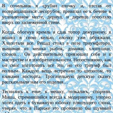
В сочельник я срубил елочку и, отстав от
возвращавшихся лесорубов, привязал ее к бечеве в
условленном месте, дернул, и деревцо поползло
вверх по заснеженной стене.
Когда, обогнув кремль и сдав топор дежурному, я
вошел в свою келью, елочку уже обряжали.
Хлопотали все. Решад стоял в позе триумфатора,
вынимая из мешка рыбок, домики, хлопушки,
слонов… Он действительно превзошел себя и в
мастерстве и в изобретательности. Непостижимо, как
он смог изготовить всё это, но его триумф был
полным. Каждую вещь встречали то шепотом, то
кликами восторга. Трогательную детскую сказку
рассказывали нам его изделия…
Теснились к елке, к мешку, толкались, спорили.
Миша, стремившийся всегда к модернизму, упорно
хотел одеть в бумажную юбочку пляшущего слона,
уверяя, что в Париже это произвело бы шумный