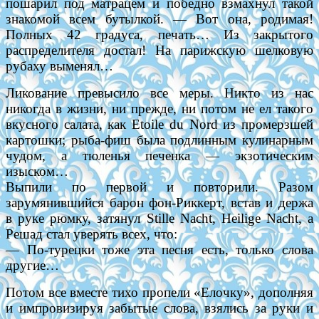
пошарил под матрацем и победно взмахнул такой
знакомой всем бутылкой. — Вот она, родимая!
Полных 42 градуса, печать… Из закрытого
распределителя достал! На парижскую шелковую
рубаху выменял…
Ликование превысило все меры. Никто из нас
никогда в жизни, ни прежде, ни потом не ел такого
вкусного салата, как Etoile du Nord из промерзшей
картошки; рыба-фиш была подлинным кулинарным
чудом, а тюленья печенка — экзотическим
изыском…
Выпили по первой и повторили. Разом
зарумянившийся барон фон-Риккерт, встав и держа
в руке рюмку, затянул Stille Nacht, Heilige Nacht, а
Решад стал уверять всех, что:
— По-турецки тоже эта песня есть, только слова
другие…
Потом все вместе тихо пропели «Елочку», дополняя
и импровизируя забытые слова, взялись за руки и