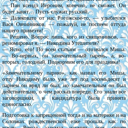
— Пан ксендз Иероним, конечно, не сможет. Он
будет занят… Пусть служит русский.
— Далековато от нас Рогожское-то, — улыбнулся
Вася Овчинников, — пожалуй, не поспеем оттуда
нашего привезти!
— Решено. Вопрос лишь, кого из священников, —
резюмировал я. — Никодима Утешителя?
— Ясно, его! По всем статьям — отозвался Миша.
— Во-первых, он замечательный парень, а, во-
вторых, голодный. Подкормим его для праздника!
«Замечательному парню», как назвал его Миша,
отцу Никодиму было уже лет под восемьдесят и
парнем он вряд ли был, но замечательным он был
действительно, о чем рассказ впереди. Его знали все
заговорщики, и кандидатура была принята
единогласно.
Подготовка к запрещенной тогда и на материке и на
Соловках рождественской елке прошла, как по
маслу. Решад задумал изумить всех своим