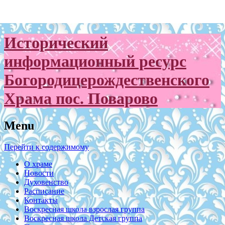
Исторический
информационный ресурс
Богородицерождественского
Храма пос. Поварово
Menu
Перейти к содержимому
О храме
Новости
Духовенство
Расписание
Контакты
Воскресная школа взрослая группа
Воскресная школа Детская группа