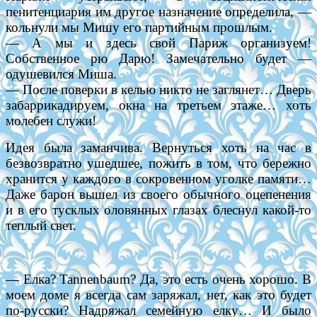
пенитенциария им другое назначение определила, —
кольнули мы Мишу его партийным прошлым.
— А мы и здесь свой Париж организуем!
Собственное рю Дарю! Замечательно будет —
одушевился Миша.
— После поверки в келью никто не заглянет… Дверь
забаррикадируем, окна на третьем этаже… хоть
молебен служи!
Идея была заманчива. Вернуться хоть на час в
безвозвратно ушедшее, пожить в том, что бережно
хранится у каждого в сокровенном уголке памяти…
Даже барон вышел из своего обычного оцепенения
и в его тусклых оловянных глазах блеснул какой-то
теплый свет.
— Елка? Tannenbaum? Да, это есть очень хорошо. В
моем доме я всегда сам заряжал, нет, как это будет
по-русски? Надряжал семейную елку… И было