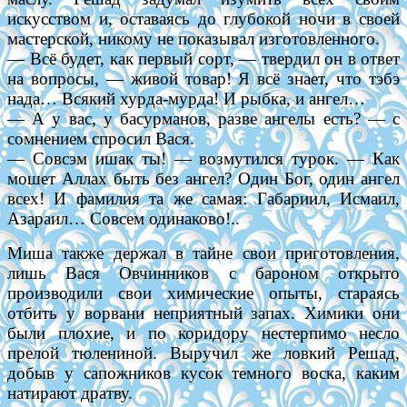
искусством и, оставаясь до глубокой ночи в своей
мастерской, никому не показывал изготовленного.
— Всё будет, как первый сорт, — твердил он в ответ
на вопросы, — живой товар! Я всё знает, что тэбэ
нада… Всякий хурда-мурда! И рыбка, и ангел…
— А у вас, у басурманов, разве ангелы есть? — с
сомнением спросил Вася.
— Совсэм ишак ты! — возмутился турок. — Как
мошет Аллах быть без ангел? Один Бог, один ангел
всех! И фамилия та же самая: Габариил, Исмаил,
Азараил… Совсем одинаково!..
Миша также держал в тайне свои приготовления,
лишь Вася Овчинников с бароном открыто
производили свои химические опыты, стараясь
отбить у ворвани неприятный запах. Химики они
были плохие, и по коридору нестерпимо несло
прелой тюлениной. Выручил же ловкий Решад,
добыв у сапожников кусок темного воска, каким
натирают дратву.