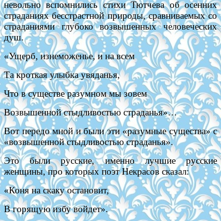
невольно вспомнились стихи Тютчева об осенних
страданиях бесстрастной природы, сравниваемых со
страданиями глубоко возвышенных человеческих
душ.
«Ущерб, изнеможенье, и на всем
Та кроткая улыбка увяданья,
Что в существе разумном мы зовем
Возвышенной стыдливостью страданья»…
Вот передо мной и были эти «разумные существа» с
«возвышенной стыдливостью страданья».
Это были русские, именно лучшие русские
женщины, про которых поэт Некрасов сказал:
«Коня на скаку остановит,
В горящую избу войдет».