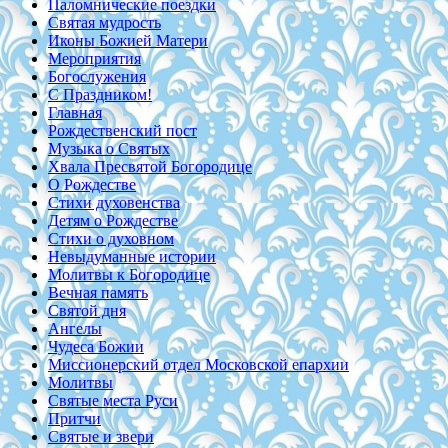
Паломнические поездки
Святая мудрость
Иконы Божией Матери
Мероприятия
Богослужения
С Праздником!
Главная
Рождественский пост
Музыка о Святых
Хвала Пресвятой Богородице
О Рождестве
Стихи духовенства
Детям о Рождестве
Стихи о духовном
Невыдуманные истории
Молитвы к Богородице
Вечная память
Святой дня
Ангелы
Чудеса Божии
Миссионерский отдел Московской епархии
Молитвы
Святые места Руси
Притчи
Святые и звери