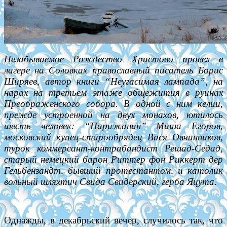
Незабываемое Рождество Христово провел в
лагере на Соловках православный писатель Борис
Ширяев, автор книги “Неугасимая лампада”, на
нарах на третьем этаже общежития в руинах
Преображенского собора. В одной с ним келии,
прежде устроенной на двух монахов, ютилось
шесть человек: “Парижанин” Миша Егоров,
московский купец-старообрядец Вася Овчинников,
турок коммерсант-контрабандист Решад-Седад,
старый немецкий барон Риттер фон Риккерт дер
Гельбензандт, бывший протестантом, и католик
вольный шляхтич Свида Свидерский, герба Яцута.
Однажды, в декабрьский вечер, случилось так, что