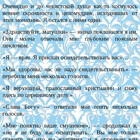
Очевидно и до чекистской души как-то коснулось
веяние скромности и целомудрия, исходивших от
этих монахинь. Я остался с ними один.
«Здравствуйте, матушки» — низко поклонился я им.
Они молча отвечали мне глубоким поясным
поклоном.
«Я — врач. Я прислан освидетельствовать вас»…
«Мы здоровы, нас не надо свидетельствовать» —
перебили меня несколько голосов.
«Я верующий, православный христианин и сижу
здесь по церковному делу.»
«Слава Богу» — ответили мне опять несколько
голосов.
«Мне понятно ваше смущение», — продолжал я,
«но я не буду вас осматривать… Вы мне только
скажите, на что вы жалуетесь, и я определю вам