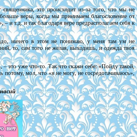
 священника, это происходит из-за того, что мы не
 больше веры, когда мы принимаем благословение от
– и т.д. и так благодаря вере предрасполагаем себя к
надо, ничего в этом не понимаю, у меня там ум не
ний, то, сам того не желая, выходишь, и одежда твоя
 – это уже что-то. Так что скажи себе: «Пойду такой,
ь потому, мол, что «я не могу, не сосредотачиваюсь»,
асий