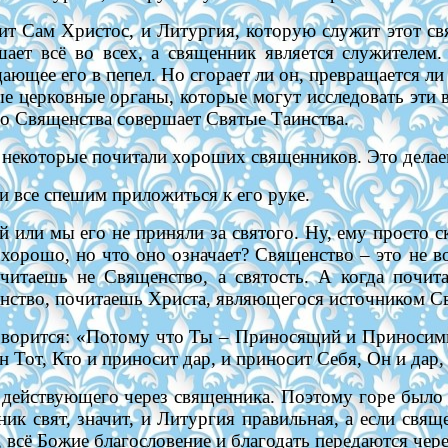
ит Сам Христос, и Литургия, которую служит этот с
ет всё во всех, а священник является служителем.
ющее его в пепел. Но сгорает ли он, превращается ли 
 церковные органы, которые могут исследовать эти в
оего Священства совершает Святые Таинства.
 некоторые почитали хороших священников. Это делаем 
и все спешим приложиться к его руке.
 или мы его не приняли за святого. Ну, ему просто с
о хорошо, но что оно означает? Священство – это не в
очитаешь не Священство, а святость. А когда почи
енство, почитаешь Христа, являющегося источником 
говорится: «Потому что Ты – Приносящий и Приноси
Тот, Кто и приносит дар, и приносит Себя, Он и дар, 
 действующего через священника. Поэтому горе было 
ник свят, значит, и Литургия правильная, а если свящ
 всё Божие благословение и благодать передаются чер