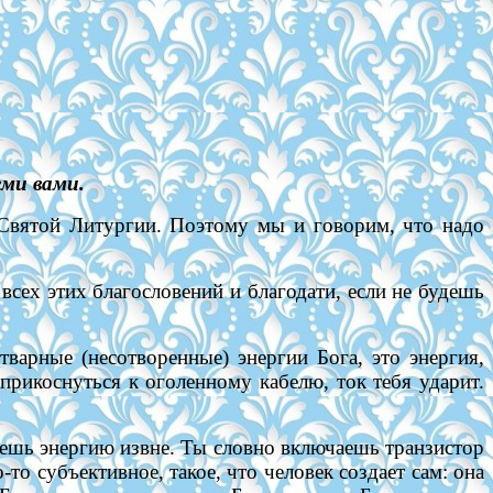
еми вами.
а Святой Литургии. Поэтому мы и говорим, что надо
сех этих благословений и благодати, если не будешь
тварные (несотворенные) энергии Бога, это энергия,
 прикоснуться к оголенному кабелю, ток тебя ударит.
чаешь энергию извне. Ты словно включаешь транзистор
о-то субъективное, такое, что человек создает сам: она