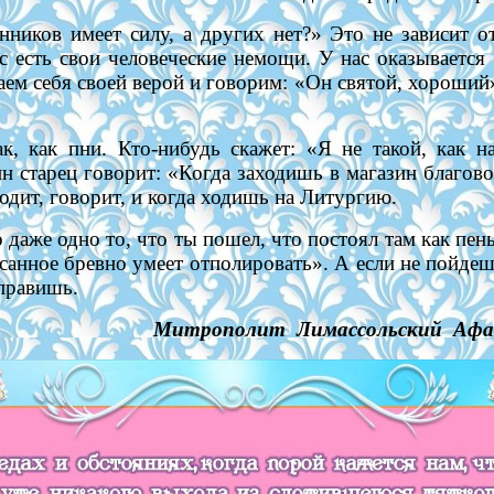
ников имеет силу, а других нет?» Это не зависит от
с есть свои человеческие немощи. У нас оказывается
ем себя своей верой и говорим: «Он святой, хороший», 
, как пни. Кто-нибудь скажет: «Я не такой, как 
н старец говорит: «Когда заходишь в магазин благово
одит, говорит, и когда ходишь на Литургию.
даже одно то, что ты пошел, что постоял там как пень,
есанное бревно умеет отполировать». А если не пойдеш
справишь.
рополит Лимассольский Афан