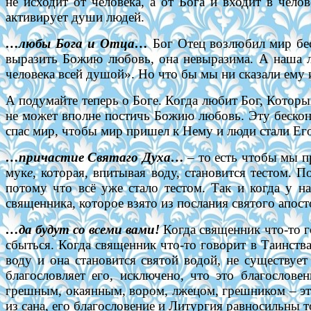
не исходит от человека, а от Бога и входит в челов
активирует души людей.
…любы Бога и Отца…
Бог Отец возлюбил мир бес
выразить Божию любовь, она невыразима. А наша л
человека всей душой». Но что бы мы ни сказали ему 
А подумайте теперь о Боге. Когда любит Бог, Которы
не может вполне постичь Божию любовь. Эту беско
спас мир, чтобы мир пришел к Нему и люди стали Ег
…причастие Святаго Духа…
– то есть чтобы мы п
мук
е
, которая, впитывая воду, становится тестом. П
потому что всё уже стало тестом. Так и когда у н
священника, которое взято из послания святого апост
…да будут со всеми вами!
Когда священник что-то го
сбыться. Когда священник что-то говорит в Таинств
воду и она становится святой водой, не существует
благословляет его, исключено, что это благослове
грешным, окаянным, вором, лжецом, грешником – это
из сана, его благословение и Литургия равносильны