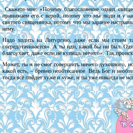
Скажете мне: «Почему благословение одних священ
принимаем его с верой, потому что мы люди и у на
святого священника, потому что мы заранее настраива
нему.
Надо ходить на Литургию, даже если мы стоим так
сосредотачивается». А ты иди, какой бы ни был. Оди
благоухает, даже если не купишь ничего». Так происх
Может, ты и не смог совершить ничего духовного, но 
какой есть, – бревно необтесанное. Ведь Бог и необт
тогда всё пойдет хуже и хуже, и ты уже никогда не и
Мит