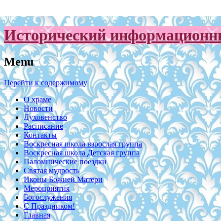
Исторический информационны
Menu
Перейти к содержимому
О храме
Новости
Духовенство
Расписание
Контакты
Воскресная школа взрослая группа
Воскресная школа Детская группа
Паломнические поездки
Святая мудрость
Иконы Божией Матери
Мероприятия
Богослужения
С Праздником!
Главная