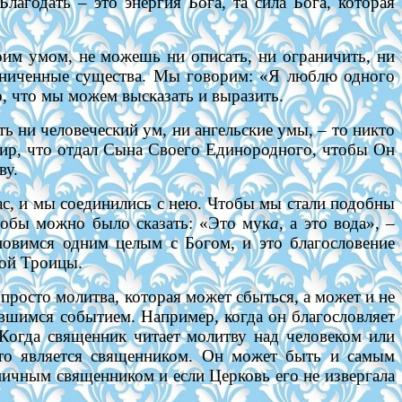
Благодать – это энергия Бога, та сила Бога, которая
им умом, не можешь ни описать, ни ограничить, ни
раниченные существа. Мы говорим: «Я люблю одного
о, что мы можем высказать и выразить.
ь ни человеческий ум, ни ангельские умы, – то никто
ир, что отдал Сына Своего Единородного, чтобы Он
ву.
ас, и мы соединились с нею. Чтобы мы стали подобны
тобы можно было сказать: «Это мук
а
, а это вода», –
ановимся одним целым с Богом, и это благословение
той Троицы.
просто молитва, которая может сбыться, а может и не
ившимся событием. Например, когда он благословляет
. Когда священник читает молитву над человеком или
, кто является священником. Он может быть и самым
ничным священником и если Церковь его не извергала