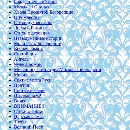
Рождественский пост
Музыка о Святых
Хвала Пресвятой Богородице
О Рождестве
Стихи духовенства
Детям о Рождестве
Стихи о духовном
Невыдуманные истории
Молитвы к Богородице
Вечная память
Святой дня
Ангелы
Чудеса Божии
Миссионерский отдел Московской епархии
Молитвы
Святые места Руси
Притчи
Святые и звери
Поздравляем!
Видео
ВНИМАНИЕ!!!
Стихи о Пасхе
Царская Семья
Требы
Великий Пост