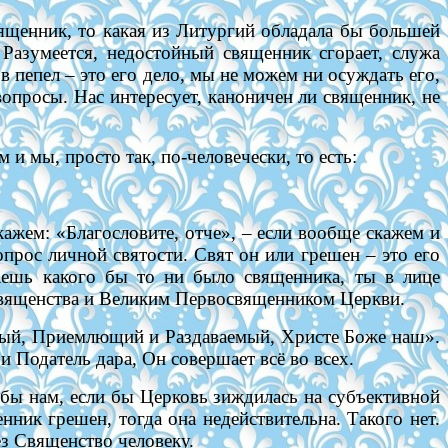
вященник, то какая из Литургий обладала бы большей
 Разумеется, недостойный священник сгорает, служа
в пепел – это его дело, мы не можем ни осуждать его,
опросы. Нас интересует, каноничен ли священник, не
и мы, просто так, по-человечески, то есть:
кажем: «Благословите, отче», – если вообще скажем и
опрос личной святости. Свят он или грешен – это его
таешь какого бы то ни было священника, ты в лице
Священства и Великим Первосвященником Церкви.
мый, Приемлющий и Раздаваемый, Христе Боже наш»
.
и Податель дара, Он совершает всё во всех.
бы нам, если бы Церковь зиждилась на субъективной
енник грешен, тогда она недействительна. Такого нет.
ез Священство человеку.