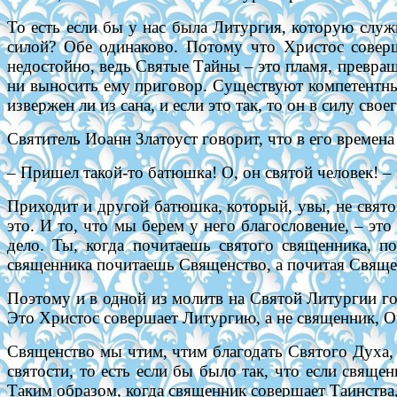
То есть если бы у нас была Литургия, которую служ
силой? Обе одинаково. Потому что Христос соверша
недостойно, ведь Святые Тайны – это пламя, превраща
ни выносить ему приговор. Существуют компетентные
извержен ли из сана, и если это так, то он в силу св
Святитель Иоанн Златоуст говорит, что в его времена
– Пришел такой-то батюшка! О, он святой человек! – 
Приходит и другой батюшка, который, увы, не святой
это. И то, что мы берем у него благословение, – эт
дело. Ты, когда почитаешь святого священника, п
священника почитаешь Священство, а почитая Свящ
Поэтому и в одной из молитв на Святой Литургии 
Это Христос совершает Литургию, а не священник, Он 
Священство мы чтим, чтим благодать Святого Духа,
святости, то есть если бы было так, что если священ
Таким образом, когда священник совершает Таинства,