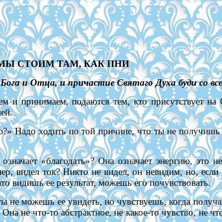
МЫ СТОИМ ТАМ, КАК ПНИ
Бога и Отца, и причастие Святаго Духа буди со вс
ем и принимаем, подаются тем, кто присутствует н
ей.
?» Надо ходить по той причине, что ты не получишь в
означает «благодать»? Она означает энергию, это не
ер, видел ток? Никто не видел, он невидим, но, если
ато видишь ее результат, можешь его почувствовать.
 ты не можешь ее увидеть, но чувствуешь, когда полу
. Она не что-то абстрактное, не какое-то чувство, не чт