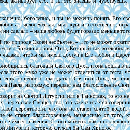
ека, активирует его, и ты это знаешь и чувствуешь. 
конечно, боголепно, и ты не можешь понять Его сво
юбовь – человеческая, мы люди и, естественно, ог
и ни сделали – наша любовь будет гораздо меньше тог
й по природе Своей необъятен, – Его не может охватит
нечную Божию любовь Отца, Который так возлюбил м
о чадами, чтобы мы имели доступ к Его любви и Царст
риобщились благодати Святого Духа, и она вошла в н
осле этого мук
а
уже не может отделиться от теста, ч
ас есть общение с благодатью Святого Духа, мы ст
ола Павла
, напрямую передает нам благословение Свя
ворит на Святой Литургии или в Таинствах, то это не 
ах, через свое Священство, это уже считается соверш
 такой вероятности, что она не станет святой водой
ние не станет благословением, независимо от того
 не имеет значения. С того момента как он стал кано
 той Литургии, которую служил бы Сам Христос.